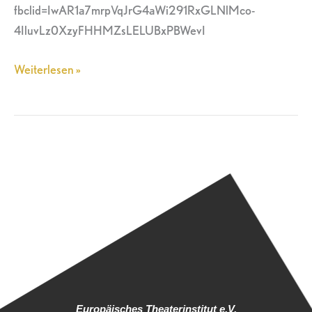
fbclid=IwAR1a7mrpVqJrG4aWi291RxGLNlMco-
4IluvLz0XzyFHHMZsLELUBxPBWevI
Weiterlesen »
Europäisches Theaterinstitut e.V.