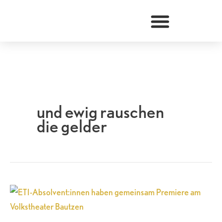
Zum
Inhalt
springen
und ewig rauschen
die gelder
ETI-
Absolvent:innen
haben