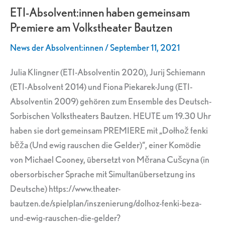
ETI-Absolvent:innen haben gemeinsam
gemeinsam
Premiere am Volkstheater Bautzen
Premiere
am
News der Absolvent:innen
/
September 11, 2021
Volkstheater
Bautzen
Julia Klingner (ETI-Absolventin 2020), Jurij Schiemann
(ETI-Absolvent 2014) und Fiona Piekarek-Jung (ETI-
Absolventin 2009) gehören zum Ensemble des Deutsch-
Sorbischen Volkstheaters Bautzen. HEUTE um 19.30 Uhr
haben sie dort gemeinsam PREMIERE mit „Dołhož fenki
běža (Und ewig rauschen die Gelder)“, einer Komödie
von Michael Cooney, übersetzt von Měrana Cušcyna (in
obersorbischer Sprache mit Simultanübersetzung ins
Deutsche) https://www.theater-
bautzen.de/spielplan/inszenierung/dolhoz-fenki-beza-
und-ewig-rauschen-die-gelder?