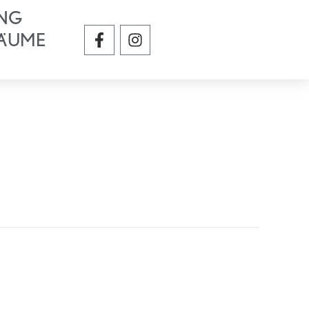
NG
F
I
ÄUME
a
n
c
s
e
t
b
a
o
g
o
r
k
a
-
m
f