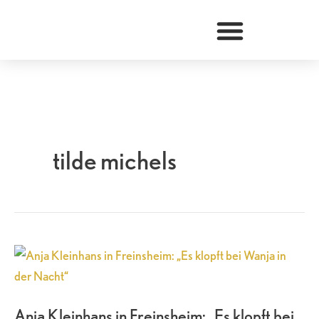
Zum
Inhalt
springen
tilde michels
Anja
Kleinhans
in
Anja Kleinhans in Freinsheim: „Es klopft bei
Freinsheim: