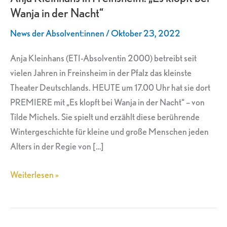
Wanja in der Nacht“
„Es
klopft
News der Absolvent:innen
/
Oktober 23, 2022
bei
Wanja
Anja Kleinhans (ETI-Absolventin 2000) betreibt seit
in
vielen Jahren in Freinsheim in der Pfalz das kleinste
der
Theater Deutschlands. HEUTE um 17.00 Uhr hat sie dort
Nacht“
PREMIERE mit „Es klopft bei Wanja in der Nacht“ – von
Tilde Michels. Sie spielt und erzählt diese berührende
Wintergeschichte für kleine und große Menschen jeden
Alters in der Regie von […]
Weiterlesen »