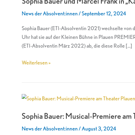
Sophia Bauer und Marcel Frank in „K
Marcel
News der Absolvent:innen
/
September 12, 2024
Frank
in
Sophia Bauer (ETI-Absolventin 2021) wechselte von
„Kabale
Uhr hat sie auf der Kleinen Bühne in Plauen PREMIER
und
(ETI-Absolventin März 2022) ab, die diese Rolle […]
Liebe“
Weiterlesen »
Sophia
Bauer:
Sophia Bauer: Musical-Premiere am 
Musical-
Premiere
News der Absolvent:innen
/
August 3, 2024
am