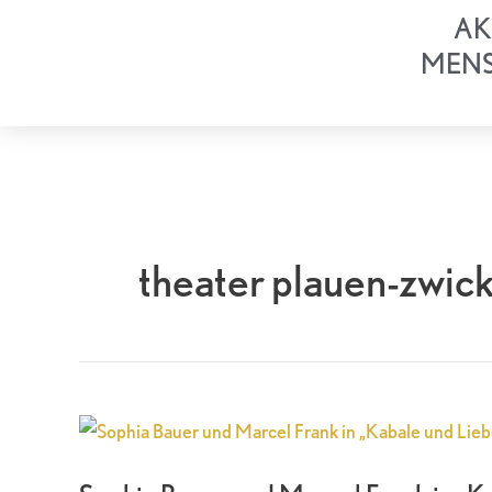
Zum
AK
Inhalt
MEN
springen
theater plauen-zwic
Sophia
Bauer
und