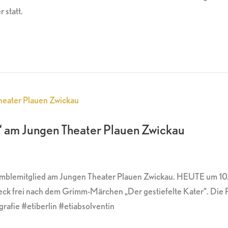
 statt.
“ am Jungen Theater Plauen Zwickau
blemitglied am Jungen Theater Plauen Zwickau. HEUTE um 10.30
ck frei nach dem Grimm-Märchen „Der gestiefelte Kater“. Die P
rafie #etiberlin #etiabsolventin