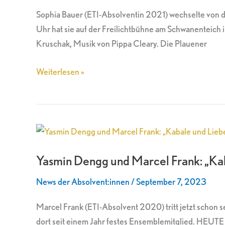
Theater
Sophia Bauer (ETI-Absolventin 2021) wechselte von
Plauen
Uhr hat sie auf der Freilichtbühne am Schwanenteich
Zwickau
Kruschak, Musik von Pippa Cleary. Die Plauener
Weiterlesen »
Yasmin
Dengg
Yasmin Dengg und Marcel Frank: „Ka
und
Marcel
News der Absolvent:innen
/
September 7, 2023
Frank:
„Kabale
Marcel Frank (ETI-Absolvent 2020) tritt jetzt scho
und
dort seit einem Jahr festes Ensemblemitglied. HEUTE