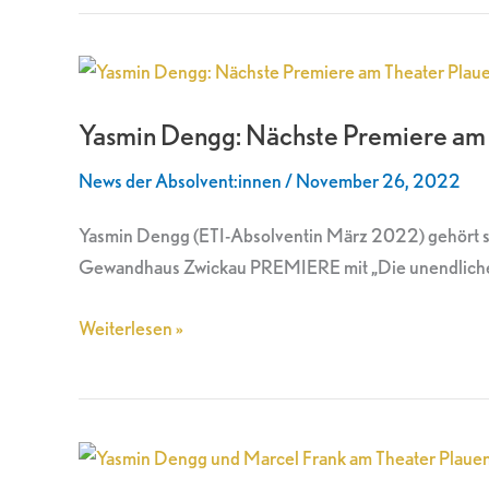
Yasmin
Dengg:
Yasmin Dengg: Nächste Premiere am
Nächste
Premiere
News der Absolvent:innen
/
November 26, 2022
am
Theater
Yasmin Dengg (ETI-Absolventin März 2022) gehört se
Plauen-
Gewandhaus Zwickau PREMIERE mit „Die unendliche 
Zwickau
Weiterlesen »
Yasmin
Dengg