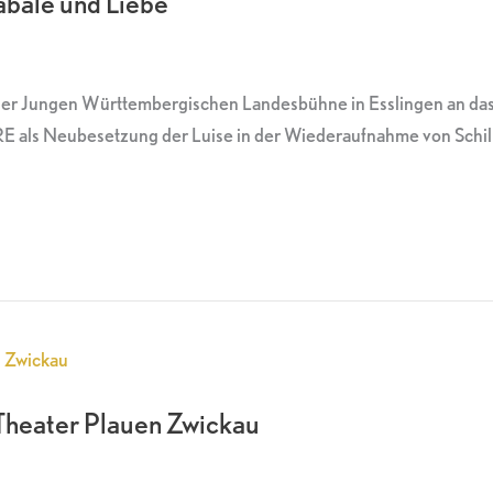
abale und Liebe“
 der Jungen Württembergischen Landesbühne in Esslingen an d
E als Neubesetzung der Luise in der Wiederaufnahme von Schill
Theater Plauen Zwickau