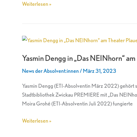
Weiterlesen »
Yasmin
Dengg
Yasmin Dengg in „Das NEINhorn“ am
in
„Das
News der Absolvent:innen
/
März 31, 2023
NEINhorn“
am
Yasmin Dengg (ETI-Absolventin März 2022) gehört s
Theater
Stadtbibliothek Zwickau PREMIERE mit „Das NEINhor
Plauen-
Moira Grohé (ETI-Absolventin Juli 2022) fungierte
Zwickau
Weiterlesen »