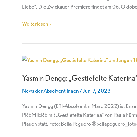
Liebe“
Liebe“. Die Zwickauer Premiere findet am 06. Oktober
am
Theater
Weiterlesen »
Plauen-
Zwickau
Yasmin
Dengg:
Yasmin Dengg: „Gestiefelte Katerina
„Gestiefelte
Katerina“
News der Absolvent:innen
/
Juni 7, 2023
am
Jungen
Yasmin Dengg (ETI-Absolventin März 2022) ist Ensem
Theater
PREMIERE mit „Gestiefelte Katerina“ von Paula Fünfe
Plauen
Plauen statt. Foto: Bella Peguero @bellapeguero_fotog
Zwickau