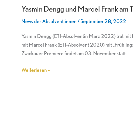
Yasmin Dengg und Marcel Frank am 
und
Marcel
News der Absolvent:innen
/
September 28, 2022
Frank
am
Yasmin Dengg (ETI-Absolventin März 2022) trat mit 
Theater
mit Marcel Frank (ETI-Absolvent 2020) mit „Frühlin
Plauen-
Zwickauer Premiere findet am 03. November statt.
Zwickau
Weiterlesen »