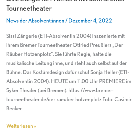
Tourneetheater
dem
Bremer
News der Absolvent:innen
/
Dezember 4, 2022
Tourneetheater
Sissi Zängerle (ETI-Absolventin 2004) inszenierte mit
ihrem Bremer Tourneetheater Otfried Preußlers „Der
Räuber Hotzenplotz“. Sie führte Regie, hatte die
musikalische Leitung inne, und steht auch selbst auf der
Bühne. Das Kostümdesign dafür schuf Sonja Heller (ETI-
Absolventin 2004). HEUTE um 11.00 Uhr PREMIERE im
Syker Theater (bei Bremen). https://www.bremer-
tourneetheater.de/der-raeuber-hotzenplotz Foto: Casimir
Becker
Weiterlesen »