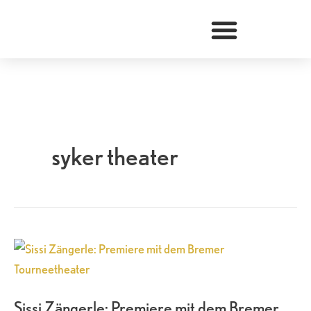
Zum
Inhalt
springen
syker theater
Sissi
Zängerle:
Premiere
Sissi Zängerle: Premiere mit dem Bremer
mit