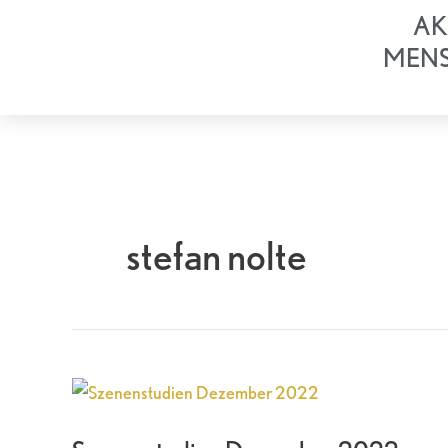
Zum
AK
Inhalt
MEN
springen
stefan nolte
Szenenstudien
Dezember
2022