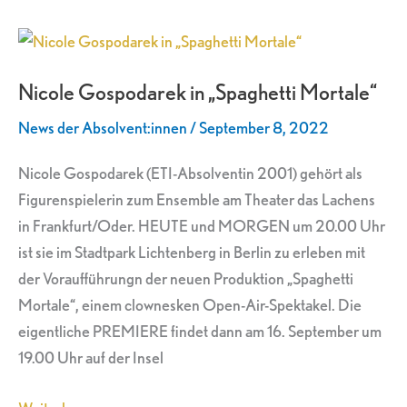
Nicole
Gospodarek
Nicole Gospodarek in „Spaghetti Mortale“
in
„Spaghetti
News der Absolvent:innen
/
September 8, 2022
Mortale“
Nicole Gospodarek (ETI-Absolventin 2001) gehört als
Figurenspielerin zum Ensemble am Theater das Lachens
in Frankfurt/Oder. HEUTE und MORGEN um 20.00 Uhr
ist sie im Stadtpark Lichtenberg in Berlin zu erleben mit
der Voraufführungn der neuen Produktion „Spaghetti
Mortale“, einem clownesken Open-Air-Spektakel. Die
eigentliche PREMIERE findet dann am 16. September um
19.00 Uhr auf der Insel