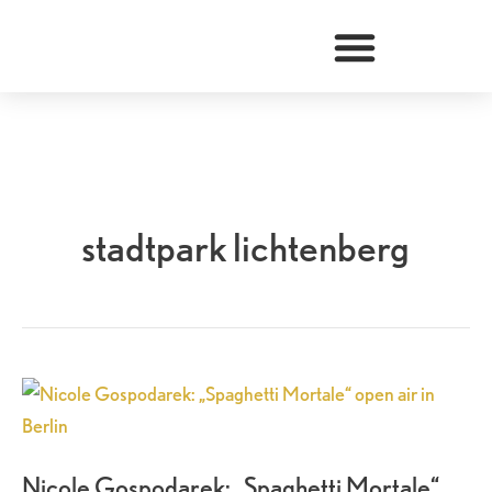
Zum
Inhalt
springen
stadtpark lichtenberg
Nicole
Gospodarek:
„Spaghetti
Nicole Gospodarek: „Spaghetti Mortale“
Mortale“