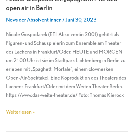
open air in Berlin
open
air
News der Absolvent:innen
/
Juni 30, 2023
in
Berlin
Nicole Gospodarek (ETI-Absolventin 2001) gehört als
Figuren- und Schauspielerin zum Ensemble am Theater
des Lachens in Frankfurt/Oder. HEUTE und MORGEN
um 21.00 Uhr ist sie im Stadtpark Lichtenberg in Berlin zu
erleben mit „Spaghetti Mortale“, einem clownesken
Open-Air-Spektakel. Eine Koproduktion des Theaters des
Lachens Frankfurt/Oder mit dem Weiten Theater Berlin.
https://www.das-weite-theater.de/ Foto: Thomas Kierock
Weiterlesen »