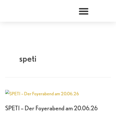
Zum
Inhalt
springen
speti
SPETI
–
SPETI – Der Foyerabend am 20.06.26
Der
Foyerabend