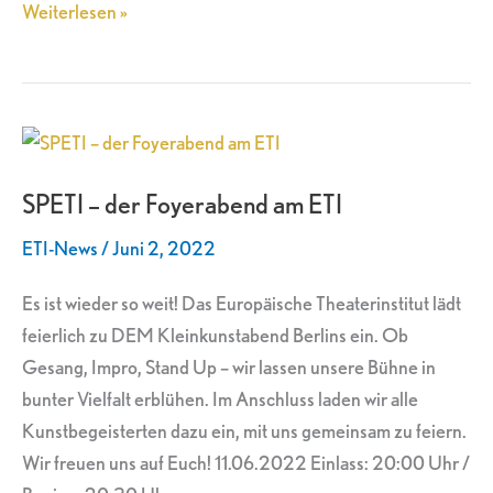
Weiterlesen »
SPETI
–
SPETI – der Foyerabend am ETI
der
Foyerabend
ETI-News
/
Juni 2, 2022
am
ETI
Es ist wieder so weit! Das Europäische Theaterinstitut lädt
feierlich zu DEM Kleinkunstabend Berlins ein. Ob
Gesang, Impro, Stand Up – wir lassen unsere Bühne in
bunter Vielfalt erblühen. Im Anschluss laden wir alle
Kunstbegeisterten dazu ein, mit uns gemeinsam zu feiern.
Wir freuen uns auf Euch! 11.06.2022 Einlass: 20:00 Uhr /