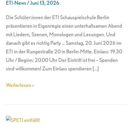
ETI-News
/
Juni 13, 2026
am
20.06.26
Die Schüler:innen der ETI Schauspielschule Berlin
präsentieren in Eigenregie einen unterhaltsamen Abend
mit Liedern, Szenen, Monologen und Lesungen. Und
danach gibt es richtig Party … Samstag, 20. Juni 2026 im
ETI in der Rungestraße 20 in Berlin-Mitte. Einlass: 19.30
Uhr / Beginn: 20.00 Uhr Der Eintritt ist frei – Spenden
sind willkommen! Zum Einlass spendieren […]
Weiterlesen »
SPETI
entfällt!