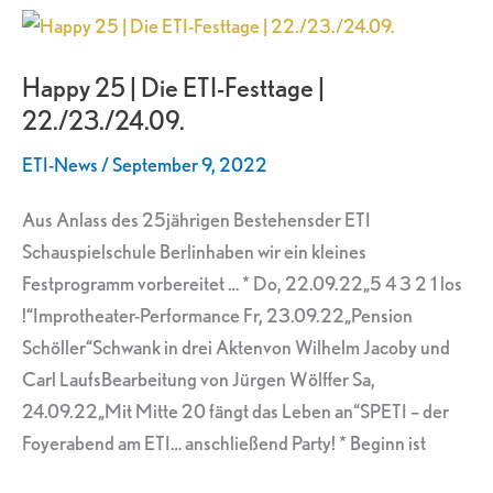
Happy
25
Happy 25 | Die ETI-Festtage |
|
22./23./24.09.
Die
ETI-
ETI-News
/
September 9, 2022
Festtage
|
Aus Anlass des 25jährigen Bestehensder ETI
22./23./24.09.
Schauspielschule Berlinhaben wir ein kleines
Festprogramm vorbereitet … * Do, 22.09.22„5 4 3 2 1 los
!“Improtheater-Performance Fr, 23.09.22„Pension
Schöller“Schwank in drei Aktenvon Wilhelm Jacoby und
Carl LaufsBearbeitung von Jürgen Wölffer Sa,
24.09.22„Mit Mitte 20 fängt das Leben an“SPETI – der
Foyerabend am ETI… anschließend Party! * Beginn ist