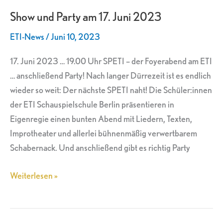
und
Show und Party am 17. Juni 2023
Party
am
ETI-News
/
Juni 10, 2023
17.
Juni
17. Juni 2023 … 19.00 Uhr SPETI – der Foyerabend am ETI
2023
… anschließend Party! Nach langer Dürrezeit ist es endlich
wieder so weit: Der nächste SPETI naht! Die Schüler:innen
der ETI Schauspielschule Berlin präsentieren in
Eigenregie einen bunten Abend mit Liedern, Texten,
Improtheater und allerlei bühnenmäßig verwertbarem
Schabernack. Und anschließend gibt es richtig Party
Weiterlesen »