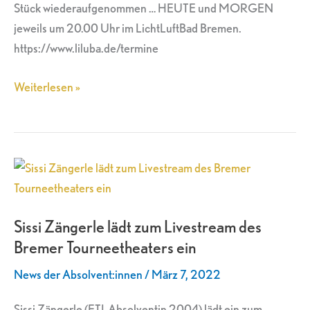
Stück wiederaufgenommen … HEUTE und MORGEN
jeweils um 20.00 Uhr im LichtLuftBad Bremen.
https://www.liluba.de/termine
Weiterlesen »
Sissi
Zängerle
lädt
Sissi Zängerle lädt zum Livestream des
zum
Bremer Tourneetheaters ein
Livestream
des
News der Absolvent:innen
/
März 7, 2022
Bremer
Tourneetheaters
Sissi Zängerle (ETI-Absolventin 2004) lädt ein zum