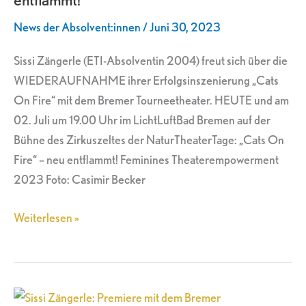
Fire“
News der Absolvent:innen
/
Juni 30, 2023
–
neu
Sissi Zängerle (ETI-Absolventin 2004) freut sich über die
entflammt!
WIEDERAUFNAHME ihrer Erfolgsinszenierung „Cats
On Fire“ mit dem Bremer Tourneetheater. HEUTE und am
02. Juli um 19.00 Uhr im LichtLuftBad Bremen auf der
Bühne des Zirkuszeltes der NaturTheaterTage: „Cats On
Fire“ – neu entflammt! Feminines Theaterempowerment
2023 Foto: Casimir Becker
Weiterlesen »
Sissi