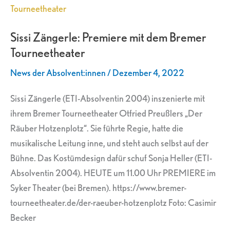
Zängerle:
Premiere
Sissi Zängerle: Premiere mit dem Bremer
mit
Tourneetheater
dem
Bremer
News der Absolvent:innen
/
Dezember 4, 2022
Tourneetheater
Sissi Zängerle (ETI-Absolventin 2004) inszenierte mit
ihrem Bremer Tourneetheater Otfried Preußlers „Der
Räuber Hotzenplotz“. Sie führte Regie, hatte die
musikalische Leitung inne, und steht auch selbst auf der
Bühne. Das Kostümdesign dafür schuf Sonja Heller (ETI-
Absolventin 2004). HEUTE um 11.00 Uhr PREMIERE im
Syker Theater (bei Bremen). https://www.bremer-
tourneetheater.de/der-raeuber-hotzenplotz Foto: Casimir
Becker