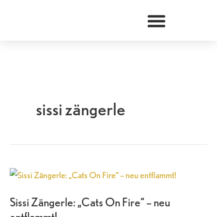
Zum
Inhalt
springen
sissi zängerle
Sissi
Zängerle:
Sissi Zängerle: „Cats On Fire“ – neu
„Cats
entflammt!
On