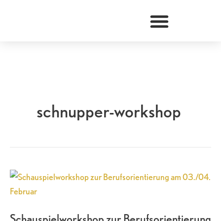
Zum
Inhalt
springen
schnupper-workshop
Schauspielworkshop
zur
Berufsorientierung
Schauspielworkshop zur Berufsorientierung
am