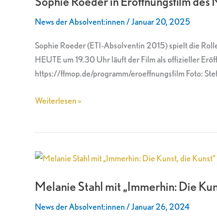
Sophie Roeder in Eröffnungsfilm des 
Eröffnungsfilm
News der Absolvent:innen
/
Januar 20, 2025
des
Max
Sophie Roeder (ETI-Absolventin 2015) spielt die Rol
Ophüls
HEUTE um 19.30 Uhr läuft der Film als offizieller Er
Festivals
https://ffmop.de/programm/eroeffnungsfilm Foto: Ste
Weiterlesen »
Melanie
Stahl
Melanie Stahl mit „Immerhin: Die Kun
mit
„Immerhin:
News der Absolvent:innen
/
Januar 26, 2024
Die