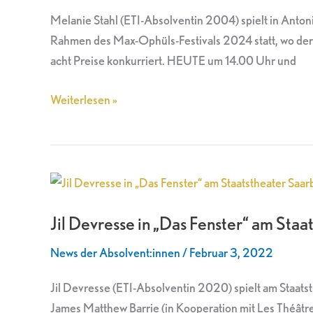
Kunst,
Melanie Stahl (ETI-Absolventin 2004) spielt in Ant
die
Rahmen des Max-Ophüls-Festivals 2024 statt, wo der 
Kunst“
acht Preise konkurriert. HEUTE um 14.00 Uhr und
beim
Max-
Weiterlesen »
Ophüls-
Festival
Jil
Devresse
Jil Devresse in „Das Fenster“ am Sta
in
„Das
News der Absolvent:innen
/
Februar 3, 2022
Fenster“
am
Jil Devresse (ETI-Absolventin 2020) spielt am Staats
Staatstheater
James Matthew Barrie (in Kooperation mit Les Théâtr