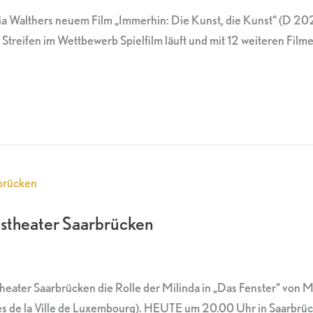
onia Walthers neuem Film „Immerhin: Die Kunst, die Kunst“ (
Streifen im Wettbewerb Spielfilm läuft und mit 12 weiteren Fil
atstheater Saarbrücken
theater Saarbrücken die Rolle der Milinda in „Das Fenster“ von
es de la Ville de Luxembourg). HEUTE um 20.00 Uhr in Saarbrück