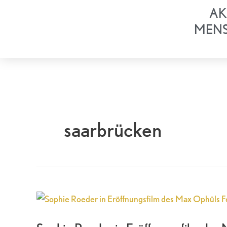
Zum
AK
Inhalt
MEN
springen
saarbrücken
Sophie
Roeder
in