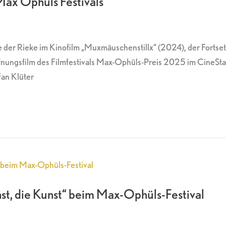
Max Ophüls Festivals
le der Rieke im Kinofilm „Muxmäuschenstillx“ (2024), der Forts
öffnungsfilm des Filmfestivals Max-Ophüls-Preis 2025 im CineSt
fan Klüter
st, die Kunst“ beim Max-Ophüls-Festival