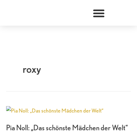
Zum
Inhalt
springen
roxy
Pia
Noll:
Pia Noll: „Das schönste Mädchen der Welt“
„Das
schönste