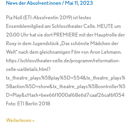
News der Absolvent:innen
/
Mai 11, 2023
Mädchen
der
Pia Noll (ETI-Absolventin 2019) ist festes
Welt“
Ensemblemitglied am Schlosstheater Celle. HEUTE um
20.00 Uhr hat sie dort PREMIERE mit der Hauptrolle der
Roxy in dem Jugendstück „Das schönste Mädchen der
Welt“ nach dem gleichnamigen Film von Aron Lehmann.
https://schlosstheater-celle.de/programm/reformation-
celle-ua/details.html?
tx_theatre_plays%5Bplay%5D=554&tx_theatre_plays%
5Baction%5D=show&tx_theatre_plays%5Bcontroller%5
D=Play&cHash=bee66f1000af68e6d7caaf26caf6f054
Foto: ETI Berlin 2018
Weiterlesen »