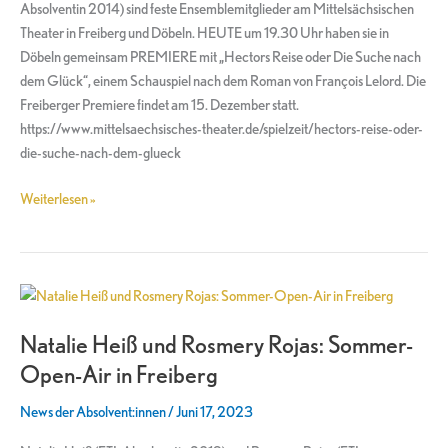
Absolventin 2014) sind feste Ensemblemitglieder am Mittelsächsischen
Theater in Freiberg und Döbeln. HEUTE um 19.30 Uhr haben sie in
Döbeln gemeinsam PREMIERE mit „Hectors Reise oder Die Suche nach
dem Glück“, einem Schauspiel nach dem Roman von François Lelord. Die
Freiberger Premiere findet am 15. Dezember statt.
https://www.mittelsaechsisches-theater.de/spielzeit/hectors-reise-oder-
die-suche-nach-dem-glueck
Weiterlesen »
Natalie
Heiß
Natalie Heiß und Rosmery Rojas: Sommer-
und
Rosmery
Open-Air in Freiberg
Rojas:
News der Absolvent:innen
/
Juni 17, 2023
Sommer-
Open-