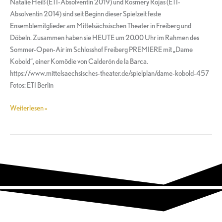
Natalie Heiß (ETI-Absolventin 2019) und Rosmery Rojas (ETI-
Air
Absolventin 2014) sind seit Beginn dieser Spielzeit feste
in
Ensemblemitglieder am Mittelsächsischen Theater in Freiberg und
Freiberg
Döbeln. Zusammen haben sie HEUTE um 20.00 Uhr im Rahmen des
Sommer-Open-Air im Schlosshof Freiberg PREMIERE mit „Dame
Kobold“, einer Komödie von Calderón de la Barca.
https://www.mittelsaechsisches-theater.de/spielplan/dame-kobold-457
Fotos: ETI Berlin
Weiterlesen »