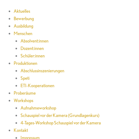
Zum
Inhalt
Aktuelles
springen
Bewerbung
Ausbildung
Menschen
Absolvent:innen
Dozent:innen
Schüler:innen
Produktionen
Abschlussinszenierungen
Speti
ETI-Kooperationen
Proberäume
Workshops
Aufnahmeworkshop
Schauspiel vor der Kamera (Grundlagenkurs)
4-Tages-Workshop Schauspiel vor der Kamera
Kontakt
Impressum