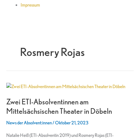
Impressum
Rosmery Rojas
Zwei
ETI-
Zwei ETI-Absolventinnen am
Absolventinnen
am
Mittelsächsischen Theater in Döbeln
Mittelsächsischen
News der Absolvent:innen
/
Oktober 21, 2023
Theater
in
Natalie Heiß (ETI-Absolventin 2019) und Rosmery Rojas (ETI-
Döbeln