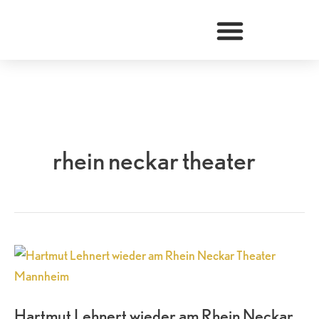
Zum
Inhalt
springen
rhein neckar theater
Hartmut
Lehnert
wieder
Hartmut Lehnert wieder am Rhein Neckar
am