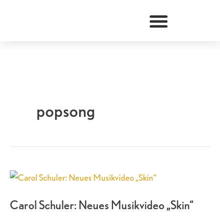
Zum
Inhalt
springen
popsong
Carol
Schuler:
Carol Schuler: Neues Musikvideo „Skin“
Neues
Musikvideo