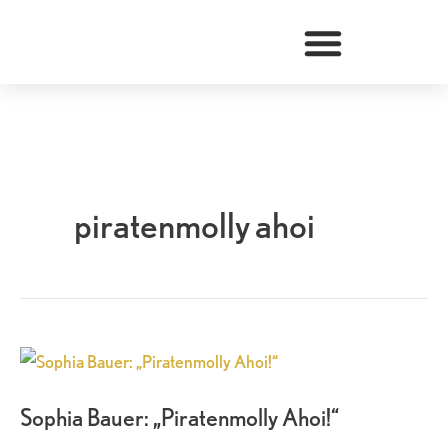
Zum
Inhalt
springen
piratenmolly ahoi
Sophia
Bauer:
Sophia Bauer: „Piratenmolly Ahoi!“
„Piratenmolly
Ahoi!“