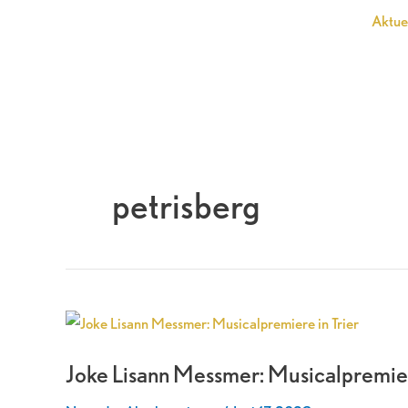
Zum
Aktue
Inhalt
springen
petrisberg
Joke
Lisann
Joke Lisann Messmer: Musicalpremiere
Messmer:
Musicalpremiere