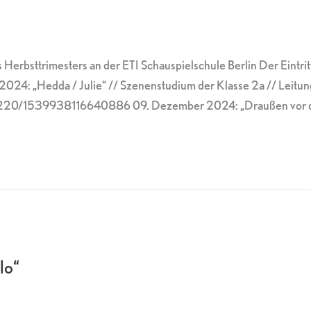
Herbsttrimesters an der ETI Schauspielschule Berlin Der Eintritt
2024: „Hedda / Julie“ // Szenenstudium der Klasse 2a // Leitu
0/1539938116640886 09. Dezember 2024: „Draußen vor der T
lo“