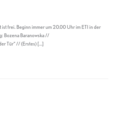
 ist frei. Beginn immer um 20.00 Uhr im ETI in der
ng: Bozena Baranowska //
ür“ // (Erstes) […]