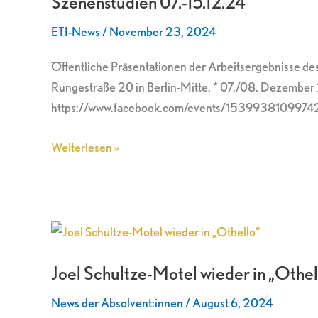
Szenenstudien 07.-15.12.24
ETI-News
/
November 23, 2024
Öffentliche Präsentationen der Arbeitsergebnisse des 
Rungestraße 20 in Berlin-Mitte. * 07./08. Dezember 
https://www.facebook.com/events/153993810997422
Weiterlesen »
Joel
Schultze-
Joel Schultze-Motel wieder in „Othel
Motel
wieder
News der Absolvent:innen
/
August 6, 2024
in