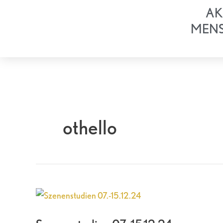
Zum
AK
Inhalt
MEN
springen
othello
Szenenstudien
07.-15.12.24