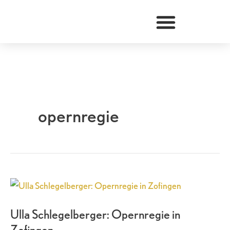
Zum
Inhalt
springen
opernregie
Ulla
Schlegelberger:
Ulla Schlegelberger: Opernregie in
Opernregie
Zofingen
in