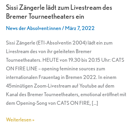
Sissi Zängerle lädt zum Livestream des
zum
Bremer Tourneetheaters ein
Livestream
des
News der Absolvent:innen
/
März 7, 2022
Bremer
Tourneetheaters
Sissi Zängerle (ETI-Absolventin 2004) lädt ein zum
ein
Livestream des von ihr geleiteten Bremer
Tourneetheaters. HEUTE von 19.30 bis 20.15 Uhr: CATS
ON FIRE LINE – opening feminine sources zum
internationalen Frauentag in Bremen 2022. In einem
45minütigen Zoom-Livestream auf Youtube auf dem
Kanal des Bremer Tourneetheaters, emotional eröffnet mit
dem Opening-Song von CATS ON FIRE, […]
Weiterlesen »