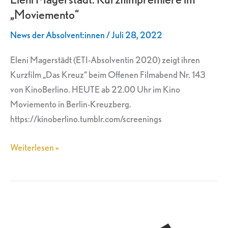
„Moviemento“
im
„Moviemento“
News der Absolvent:innen
/
Juli 28, 2022
Eleni Magerstädt (ETI-Absolventin 2020) zeigt ihren
Kurzfilm „Das Kreuz“ beim Offenen Filmabend Nr. 143
von KinoBerlino. HEUTE ab 22.00 Uhr im Kino
Moviemento in Berlin-Kreuzberg.
https://kinoberlino.tumblr.com/screenings
Weiterlesen »