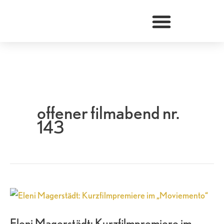
Zum
Inhalt
springen
offener filmabend nr.
143
Eleni
Magerstädt:
Eleni Magerstädt: Kurzfilmpremiere im
Kurzfilmpremiere