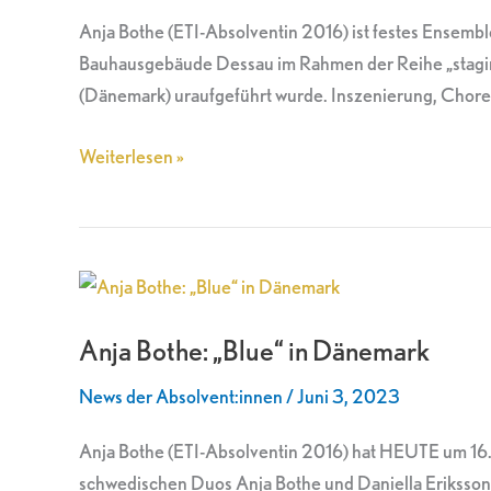
Anja Bothe (ETI-Absolventin 2016) ist festes Ense
Bauhausgebäude Dessau im Rahmen der Reihe „stagin
(Dänemark) uraufgeführt wurde. Inszenierung, Choreo
Weiterlesen »
Anja
Bothe:
Anja Bothe: „Blue“ in Dänemark
„Blue“
in
News der Absolvent:innen
/
Juni 3, 2023
Dänemark
Anja Bothe (ETI-Absolventin 2016) hat HEUTE um 1
schwedischen Duos Anja Bothe und Daniella Eriksson, 