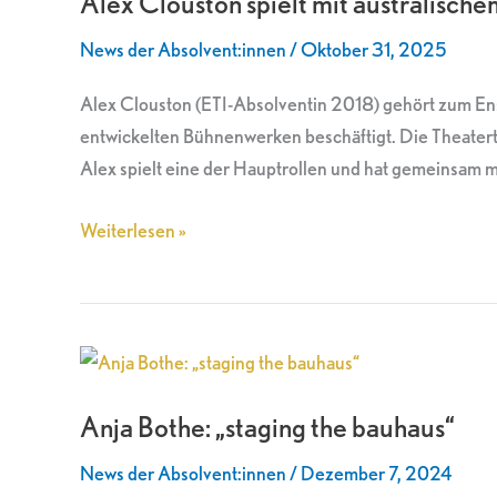
Alex Clouston spielt mit australisc
mit
News der Absolvent:innen
/
Oktober 31, 2025
australischem
Ensemble
Alex Clouston (ETI-Absolventin 2018) gehört zum En
im
entwickelten Bühnenwerken beschäftigt. Die Theatert
dänischen
Alex spielt eine der Hauptrollen und hat gemeinsam m
Odense
Weiterlesen »
Anja
Bothe:
Anja Bothe: „staging the bauhaus“
„staging
the
News der Absolvent:innen
/
Dezember 7, 2024
bauhaus“