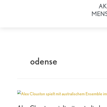
Zum
AK
Inhalt
MEN
springen
odense
Alex
Clouston
spielt