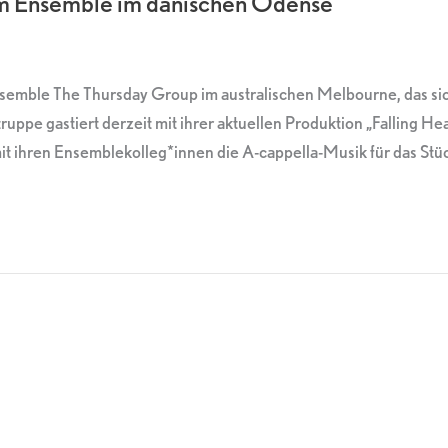
hem Ensemble im dänischen Odense
semble The Thursday Group im australischen Melbourne, das sic
ruppe gastiert derzeit mit ihrer aktuellen Produktion „Fallin
it ihren Ensemblekolleg*innen die A-cappella-Musik für das Stü