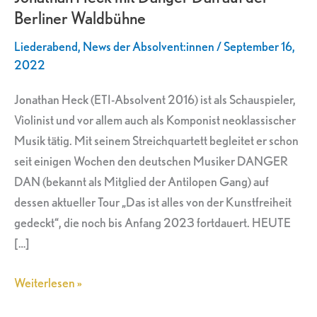
Berliner Waldbühne
Dan
auf
Liederabend
,
News der Absolvent:innen
/
September 16,
der
2022
Berliner
Jonathan Heck (ETI-Absolvent 2016) ist als Schauspieler,
Waldbühne
Violinist und vor allem auch als Komponist neoklassischer
Musik tätig. Mit seinem Streichquartett begleitet er schon
seit einigen Wochen den deutschen Musiker DANGER
DAN (bekannt als Mitglied der Antilopen Gang) auf
dessen aktueller Tour „Das ist alles von der Kunstfreiheit
gedeckt“, die noch bis Anfang 2023 fortdauert. HEUTE
[…]
Weiterlesen »