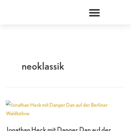
Zum
Inhalt
springen
neoklassik
Jonathan
Heck
mit
Jonathan Heck mit Danger Dan auf der
Danger