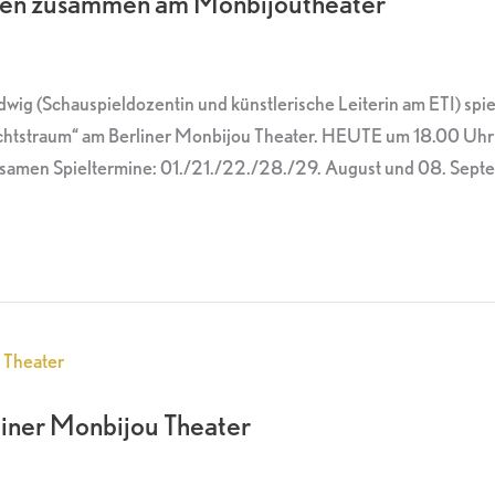
elen zusammen am Monbijoutheater
wig (Schauspieldozentin und künstlerische Leiterin am ETI) spi
straum“ am Berliner Monbijou Theater. HEUTE um 18.00 Uhr im 
insamen Spieltermine: 01./21./22./28./29. August und 08. Sep
rliner Monbijou Theater