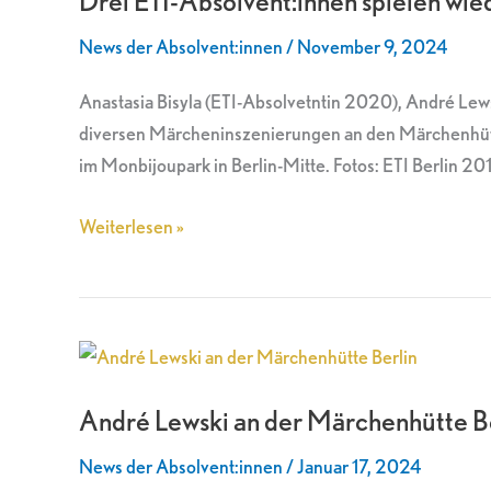
Drei ETI-Absolvent:innen spielen wi
spielen
News der Absolvent:innen
/
November 9, 2024
wieder
an
Anastasia Bisyla (ETI-Absolvetntin 2020), André Le
den
diversen Märcheninszenierungen an den Märchenhüt
Berliner
im Monbijoupark in Berlin-Mitte. Fotos: ETI Berlin 20
Märchenhütten
Weiterlesen »
André
Lewski
André Lewski an der Märchenhütte B
an
der
News der Absolvent:innen
/
Januar 17, 2024
Märchenhütte