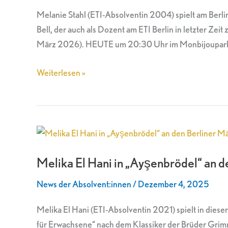
am
Melanie Stahl (ETI-Absolventin 2004) spielt am Berli
Berliner
Bell, der auch als Dozent am ETI Berlin in letzter Z
Monbijou
März 2026). HEUTE um 20:30 Uhr im Monbijoupark
Theater
Weiterlesen »
Melika
El
Melika El Hani in „Ayşenbrödel“ an 
Hani
in
News der Absolvent:innen
/
Dezember 4, 2025
„Ayşenbrödel“
an
Melika El Hani (ETI-Absolventin 2021) spielt in die
den
für Erwachsene“ nach dem Klassiker der Brüder Grimm