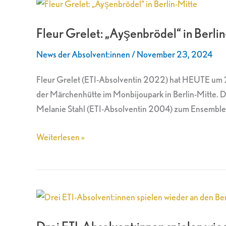
Fleur
Grelet:
Fleur Grelet: „Ayşenbrödel“ in Berli
„Ayşenbrödel“
in
News der Absolvent:innen
/
November 23, 2024
Berlin-
Mitte
Fleur Grelet (ETI-Absolventin 2022) hat HEUTE um 
der Märchenhütte im Monbijoupark in Berlin-Mitte. D
Melanie Stahl (ETI-Absolventin 2004) zum Ensemble 
Weiterlesen »
Drei
ETI-
Absolvent:innen