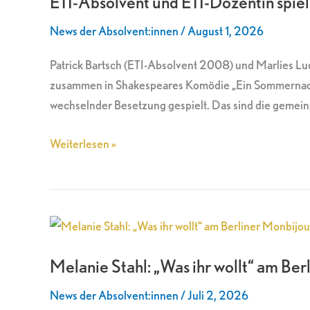
ETI-Absolvent und ETI-Dozentin spi
ETI-
News der Absolvent:innen
/
August 1, 2026
Dozentin
spielen
Patrick Bartsch (ETI-Absolvent 2008) und Marlies Lud
zusammen
zusammen in Shakespeares Komödie „Ein Sommernacht
am
wechselnder Besetzung gespielt. Das sind die geme
Monbijoutheater
Weiterlesen »
Melanie
Stahl:
Melanie Stahl: „Was ihr wollt“ am Be
„Was
ihr
News der Absolvent:innen
/
Juli 2, 2026
wollt“