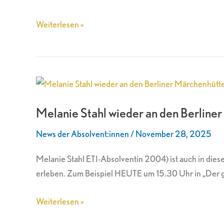
Berliner
Märchenhütten
Weiterlesen »
Melanie
Stahl
Melanie Stahl wieder an den Berline
wieder
an
News der Absolvent:innen
/
November 28, 2025
den
Berliner
Melanie Stahl ETI-Absolventin 2004) ist auch in die
Märchenhütten
erleben. Zum Beispiel HEUTE um 15.30 Uhr in „Der ges
Weiterlesen »