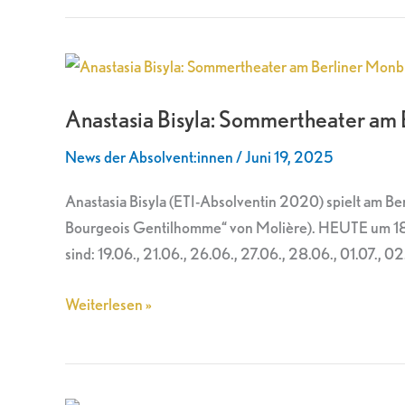
Anastasia
Bisyla:
Anastasia Bisyla: Sommertheater am 
Sommertheater
am
News der Absolvent:innen
/
Juni 19, 2025
Berliner
Monbijou
Anastasia Bisyla (ETI-Absolventin 2020) spielt am B
Theater
Bourgeois Gentilhomme“ von Molière). HEUTE um 18.0
sind: 19.06., 21.06., 26.06., 27.06., 28.06., 01.07., 02
Weiterlesen »