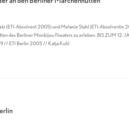
eder an den Berliner Märchenhütten
wski (ETI-Absolvent 2005) und Melanie Stahl (ETI-Absolventin 
ten des Berliner Monbijou-Theaters zu erleben. BIS ZUM 12. 
19 // ETI Berlin 2005 // Katja Kuhl
erlin