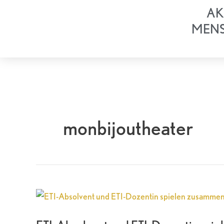
Zum
AK
Inhalt
MEN
springen
monbijoutheater
ETI-
Absolvent
und