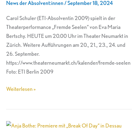
News der Absolvent:innen
/
September 18, 2024
in
Zürich
Carol Schuler (ETI-Absolventin 2009) spielt in der
Theaterperformance „Fremde Seelen“ von Eva Maria
Bertschy. HEUTE um 20.00 Uhr im Theater Neumarkt in
Zürich. Weitere Aufführungen am 20., 21., 23., 24. und
26. September.
https://www.theaterneumarkt.ch/kalender/fremde-seelen
Foto: ETI Berlin 2009
Weiterlesen »
Anja
Bothe: