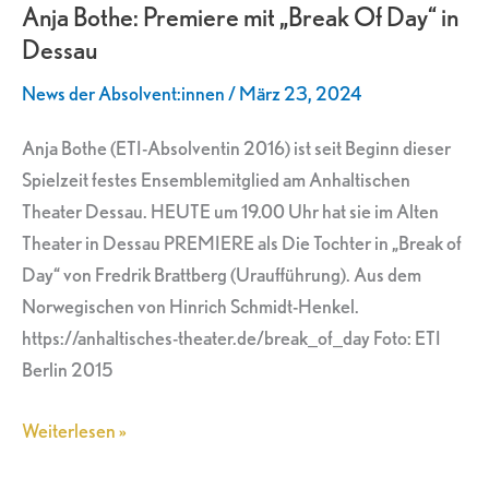
Anja Bothe: Premiere mit „Break Of Day“ in
Premiere
Dessau
mit
„Break
News der Absolvent:innen
/
März 23, 2024
Of
Day“
Anja Bothe (ETI-Absolventin 2016) ist seit Beginn dieser
in
Spielzeit festes Ensemblemitglied am Anhaltischen
Dessau
Theater Dessau. HEUTE um 19.00 Uhr hat sie im Alten
Theater in Dessau PREMIERE als Die Tochter in „Break of
Day“ von Fredrik Brattberg (Uraufführung). Aus dem
Norwegischen von Hinrich Schmidt-Henkel.
https://anhaltisches-theater.de/break_of_day Foto: ETI
Berlin 2015
Weiterlesen »