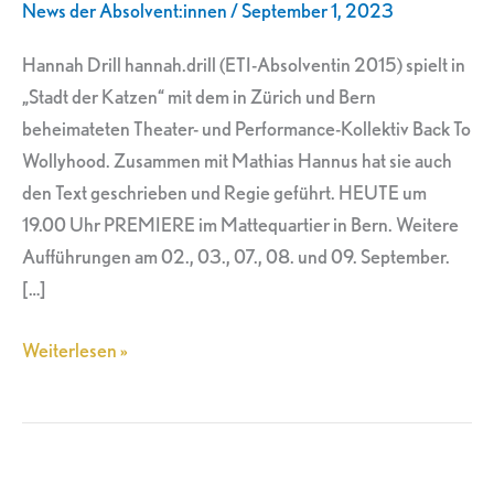
News der Absolvent:innen
/
September 1, 2023
Katzen“
in
Hannah Drill hannah.drill (ETI-Absolventin 2015) spielt in
Bern
„Stadt der Katzen“ mit dem in Zürich und Bern
beheimateten Theater- und Performance-Kollektiv Back To
Wollyhood. Zusammen mit Mathias Hannus hat sie auch
den Text geschrieben und Regie geführt. HEUTE um
19.00 Uhr PREMIERE im Mattequartier in Bern. Weitere
Aufführungen am 02., 03., 07., 08. und 09. September.
[…]
Weiterlesen »