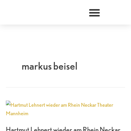
Zum
Inhalt
springen
markus beisel
Hartmut
Lehnert
wieder
Hartmut Lehnert wieder am Rhein Neckar
am