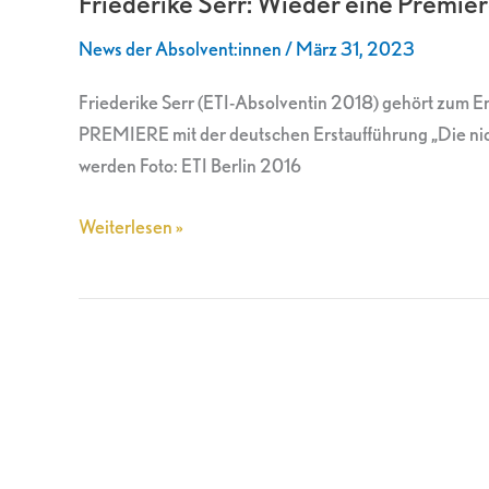
Friederike Serr: Wieder eine Premi
eine
News der Absolvent:innen
/
März 31, 2023
Premiere
am
Friederike Serr (ETI-Absolventin 2018) gehört zum 
Theater
PREMIERE mit der deutschen Erstaufführung „Die ni
Vorpommern
werden Foto: ETI Berlin 2016
Weiterlesen »