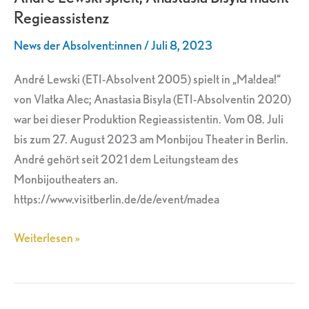
Regieassistenz
Bisyla
macht
News der Absolvent:innen
/
Juli 8, 2023
Regieassistenz
André Lewski (ETI-Absolvent 2005) spielt in „Ma!dea!“
von Vlatka Alec; Anastasia Bisyla (ETI-Absolventin 2020)
war bei dieser Produktion Regieassistentin. Vom 08. Juli
bis zum 27. August 2023 am Monbijou Theater in Berlin.
André gehört seit 2021 dem Leitungsteam des
Monbijoutheaters an.
https://www.visitberlin.de/de/event/madea
Weiterlesen »