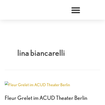
Zum
Inhalt
springen
lina biancarelli
Fleur
Grelet
Fleur Grelet im ACUD Theater Berlin
im
ACUD