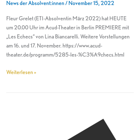
News der Absolvent:innen
/
November 15, 2022
Theater
Berlin
Fleur Grelet (ETI-Absolventin März 2022) hat HEUTE
um 20.00 Uhr im Acud-Theater in Berlin PREMIERE mit
„Les Echecs“ von Lina Biancarelli. Weitere Vorstellungen
am 16. und 17. November. https://www.acud-
theater.de/programm/5285-les-%C3%A9checs.html
Weiterlesen »