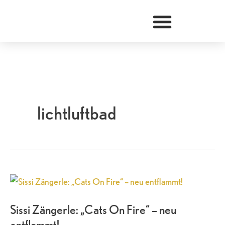
Zum
Inhalt
springen
lichtluftbad
Sissi
Zängerle:
Sissi Zängerle: „Cats On Fire“ – neu
„Cats
entflammt!
On