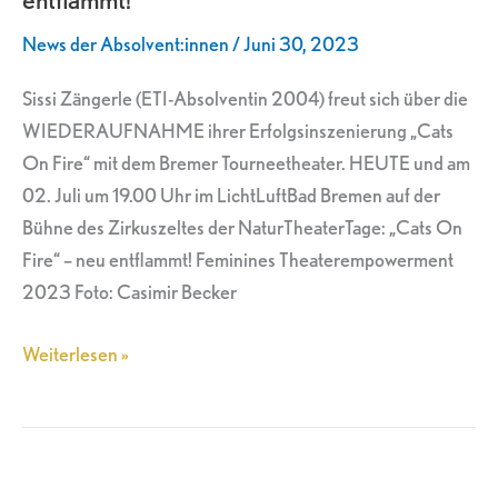
Fire“
News der Absolvent:innen
/
Juni 30, 2023
–
neu
Sissi Zängerle (ETI-Absolventin 2004) freut sich über die
entflammt!
WIEDERAUFNAHME ihrer Erfolgsinszenierung „Cats
On Fire“ mit dem Bremer Tourneetheater. HEUTE und am
02. Juli um 19.00 Uhr im LichtLuftBad Bremen auf der
Bühne des Zirkuszeltes der NaturTheaterTage: „Cats On
Fire“ – neu entflammt! Feminines Theaterempowerment
2023 Foto: Casimir Becker
Weiterlesen »