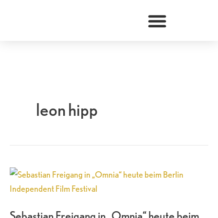
Zum
Inhalt
springen
leon hipp
Sebastian
Freigang
in
Sebastian Freigang in „Omnia“ heute beim
„Omnia“