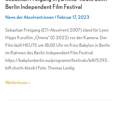
Berlin Independent Film Festival
heute
beim
News der Absolvent:innen
/
Februar 17, 2023
Berlin
Independent
Sebastian Freigang (ETI-Absolvent 2007) stand für Leon
Film
Hipps Kurzfilm „Omnia“ (D 2022) vor der Kamera. Der
Festival
Film läuft HEUTE um 18.00 Uhr im Kino Babylon in Berlin
im Rahmen des Berlin Independent Film Festival.
https://babylonberlin.eu/programm/festivals/biff/5392-
biff-shorts-block-1 Foto: Thomas Leidig
Weiterlesen »