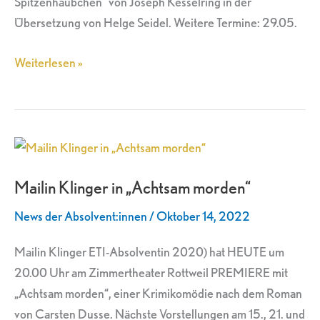
Spitzenhäubchen“ von Joseph Kesselring in der
Übersetzung von Helge Seidel. Weitere Termine: 29.05.
Weiterlesen »
Mailin
Klinger
Mailin Klinger in „Achtsam morden“
in
„Achtsam
News der Absolvent:innen
/
Oktober 14, 2022
morden“
Mailin Klinger ETI-Absolventin 2020) hat HEUTE um
20.00 Uhr am Zimmertheater Rottweil PREMIERE mit
„Achtsam morden“, einer Krimikomödie nach dem Roman
von Carsten Dusse. Nächste Vorstellungen am 15., 21. und