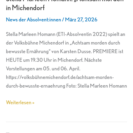
in Michendorf
morden“
in
News der Absolvent:innen
/
März 27, 2026
Michendorf
Stella Marleen Homann (ETI-Absolventin 2022) spielt an
der Volksbühne Michendorf in „Achtsam morden durch
bewusste Ernährung“ von Karsten Dusse. PREMIERE ist
HEUTE um 19.30 Uhr in Michendorf. Nächste
Vorstellungen am 05. und 06. April.
https://volksbühnemichendorf.de/achtsam-morden-
durch-bewusste-ernaehrung Foto: Stella Marleen Homann
Weiterlesen »