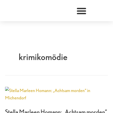
Zum
Inhalt
springen
krimikomödie
Stella
Marleen
Homann:
Stella Marleen Homann: „Achtsam morden“
„Achtsam