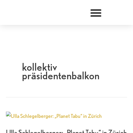
Zum
Inhalt
springen
kollektiv
präsidentenbalkon
Ulla
Schlegelberger:
Ulla Schlegelberger: „Planet Tabu“ in Zürich
„Planet