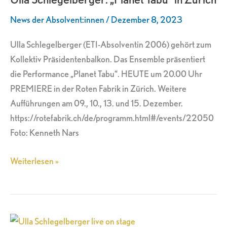
Tabu“
News der Absolvent:innen
/
Dezember 8, 2023
in
Zürich
Ulla Schlegelberger (ETI-Absolventin 2006) gehört zum
Kollektiv Präsidentenbalkon. Das Ensemble präsentiert
die Performance „Planet Tabu“. HEUTE um 20.00 Uhr
PREMIERE in der Roten Fabrik in Zürich. Weitere
Aufführungen am 09., 10., 13. und 15. Dezember.
https://rotefabrik.ch/de/programm.html#/events/22050
Foto: Kenneth Nars
Weiterlesen »
Ulla