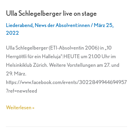
Schlegelberger
Ulla Schlegelberger live on stage
live
on
Liederabend
,
News der Absolvent:innen
/
März 25,
stage
2022
Ulla Schlegelberger (ETI-Absolventin 2006) in „10
Herrgöttli für ein Halleluja“:HEUTE um 21.00 Uhr im
Helsinkiklub Zürich. Weitere Vorstellungen am 27. und
29. März.
https://www.facebook.com/events/3022849944694957
?ref=newsfeed
Weiterlesen »