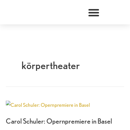
Zum
Inhalt
springen
körpertheater
Carol
Schuler:
Carol Schuler: Opernpremiere in Basel
Opernpremiere
in