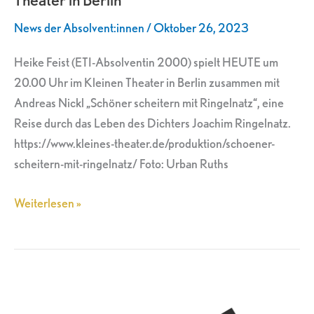
im
News der Absolvent:innen
/
Oktober 26, 2023
Kleinen
Theater
Heike Feist (ETI-Absolventin 2000) spielt HEUTE um
in
20.00 Uhr im Kleinen Theater in Berlin zusammen mit
Berlin
Andreas Nickl „Schöner scheitern mit Ringelnatz“, eine
Reise durch das Leben des Dichters Joachim Ringelnatz.
https://www.kleines-theater.de/produktion/schoener-
scheitern-mit-ringelnatz/ Foto: Urban Ruths
Weiterlesen »