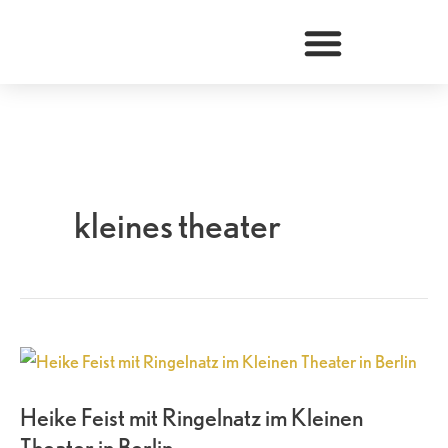
Zum
Inhalt
springen
kleines theater
Heike
Feist
Heike Feist mit Ringelnatz im Kleinen
mit
Theater in Berlin
Ringelnatz