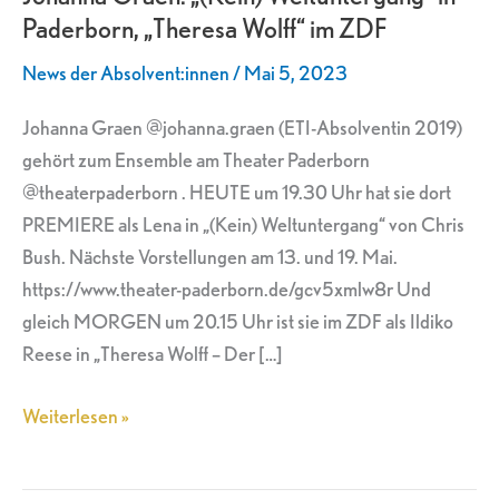
Paderborn, „Theresa Wolff“ im ZDF
in
Paderborn,
News der Absolvent:innen
/
Mai 5, 2023
„Theresa
Wolff“
Johanna Graen @johanna.graen (ETI-Absolventin 2019)
im
gehört zum Ensemble am Theater Paderborn
ZDF
@theaterpaderborn . HEUTE um 19.30 Uhr hat sie dort
PREMIERE als Lena in „(Kein) Weltuntergang“ von Chris
Bush. Nächste Vorstellungen am 13. und 19. Mai.
https://www.theater-paderborn.de/gcv5xmlw8r Und
gleich MORGEN um 20.15 Uhr ist sie im ZDF als Ildiko
Reese in „Theresa Wolff – Der […]
Weiterlesen »