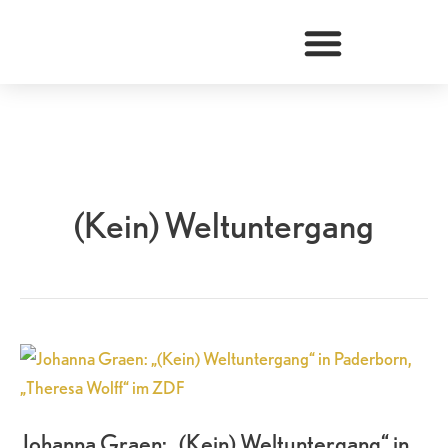
Zum
Inhalt
springen
(Kein) Weltuntergang
Johanna
Graen:
„(Kein)
Johanna Graen: „(Kein) Weltuntergang“ in
Weltuntergang“