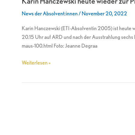
Karin Hanczewski heute wieder zur P
wieder
News der Absolvent:innen
/
November 20, 2022
zur
Primetime
Karin Hanczewski (ETI-Absolventin 2005) ist heute w
im
20.15 Uhr auf ARD und nach der Ausstrahlung sechs 
Ersten
maus-100.html Foto: Jeanne Degraa
Weiterlesen »