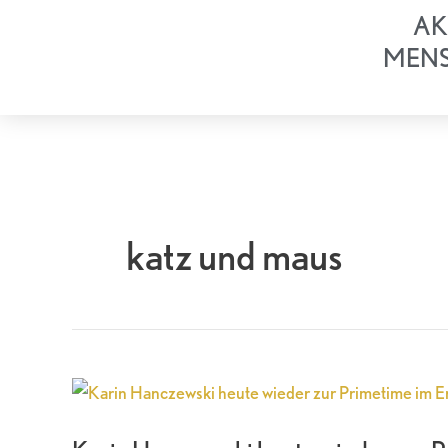
Zum
AK
Inhalt
MEN
springen
katz und maus
Karin
Hanczewski
heute