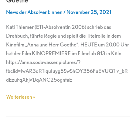
und
News der Absolvent:innen
/
November 25, 2021
Herr
Goethe“
Kati Thiemer (ETI-Absolventin 2006) schrieb das
Drehbuch, führte Regie und spielt die Titelrolle in dem
Kinofilm „Anna und Herr Goethe“. HEUTE um 20.00 Uhr
hat der Film KINOPREMIERE im Filmclub 813 in Köln.
https://anna.sodawasser.pictures/?
fbclid=IwAR3qRTiquIuyg5SwShOY356FuEVUQTiv_bR
dEzuFqXhjv1JqANC25ognfaE
Weiterlesen »