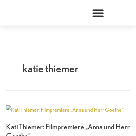
Zum
Inhalt
springen
katie thiemer
Kati
Thiemer:
Kati Thiemer: Filmpremiere „Anna und Herr
Filmpremiere
Goethe“
„Anna