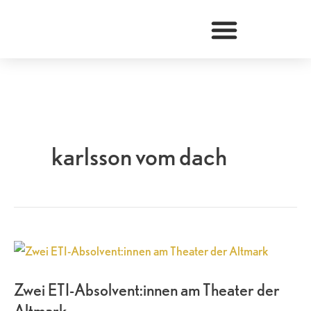
Zum
Inhalt
springen
karlsson vom dach
Zwei
ETI-
Zwei ETI-Absolvent:innen am Theater der
Absolvent:innen
Altmark
am