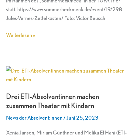
im Rahmen des „Sommerheckmeck“ in der TUFA Trier
statt. https://www.sommerheckmeck.de/event/19/298-
Jules-Vernes-Zettelkasten/ Foto: Victor Beusch
Weiterlesen »
Drei
ETI-
Absolventinnen
Drei ETI-Absolventinnen machen
machen
zusammen Theater mit Kindern
zusammen
Theater
News der Absolvent:innen
/
Juni 25, 2023
mit
Kindern
Xenia Jansen, Miriam Günthner und Melika El Hani (ETI-