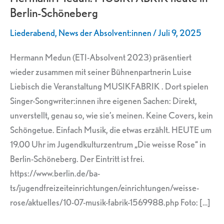
Berlin-Schöneberg
in
Berlin-
Liederabend
,
News der Absolvent:innen
/
Juli 9, 2025
Schöneberg
Hermann Medun (ETI-Absolvent 2023) präsentiert
wieder zusammen mit seiner Bühnenpartnerin Luise
Liebisch die Veranstaltung MUSIKFABRIK . Dort spielen
Singer-Songwriter:innen ihre eigenen Sachen: Direkt,
unverstellt, genau so, wie sie’s meinen. Keine Covers, kein
Schöngetue. Einfach Musik, die etwas erzählt. HEUTE um
19.00 Uhr im Jugendkulturzentrum „Die weisse Rose“ in
Berlin-Schöneberg. Der Eintritt ist frei.
https://www.berlin.de/ba-
ts/jugendfreizeiteinrichtungen/einrichtungen/weisse-
rose/aktuelles/10-07-musik-fabrik-1569988.php Foto: […]