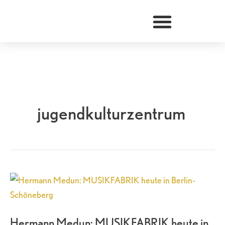
Zum
Inhalt
springen
jugendkulturzentrum
Hermann
Medun:
MUSIKFABRIK
Hermann Medun: MUSIKFABRIK heute in
heute