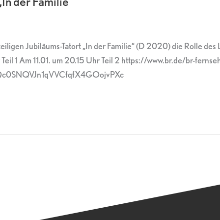
In der Familie“
teiligen Jubiläums-Tatort „In der Familie“ (D 2020) die Rolle de
Teil 1 Am 11.01. um 20.15 Uhr Teil 2 https://www.br.de/br-fe
HQc0SNQVJn1qVVCfqfX4GOojvPXc