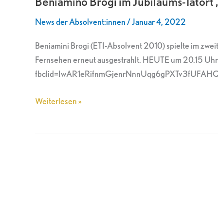
Beniamino Brogi im Jubiläums-Tatort „
Jubiläums-
News der Absolvent:innen
/
Januar 4, 2022
Tatort
„In
Beniamini Brogi (ETI-Absolvent 2010) spielte im zwei
der
Fernsehen erneut ausgestrahlt. HEUTE um 20.15 Uhr 
Familie“
fbclid=IwAR1eRifnmGjenrNnnUqg6gPXTv3fUFA
Weiterlesen »