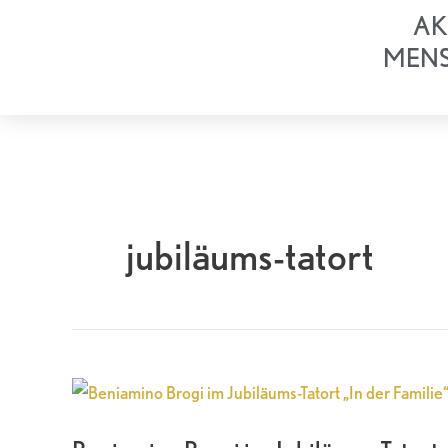
Zum
AK
Inhalt
MEN
springen
jubiläums-tatort
Beniamino
Brogi
im