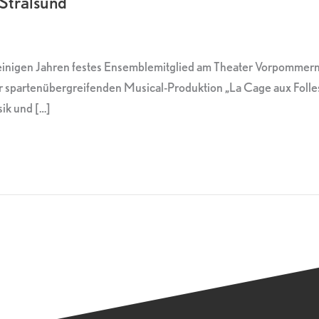
 Stralsund
it einigen Jahren festes Ensemblemitglied am Theater Vorpomme
 spartenübergreifenden Musical-Produktion „La Cage aux Folles
sik und […]