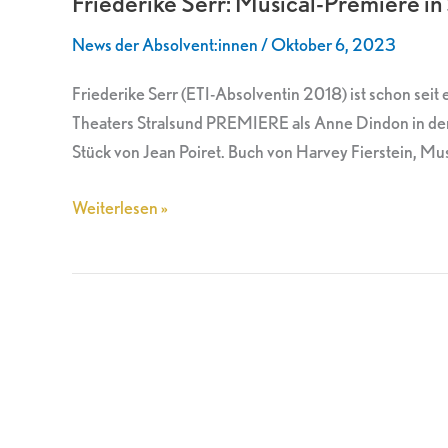
Friederike Serr: Musical-Premiere in
Premiere
News der Absolvent:innen
/
Oktober 6, 2023
in
Stralsund
Friederike Serr (ETI-Absolventin 2018) ist schon se
Theaters Stralsund PREMIERE als Anne Dindon in der
Stück von Jean Poiret. Buch von Harvey Fierstein, Mu
Weiterlesen »