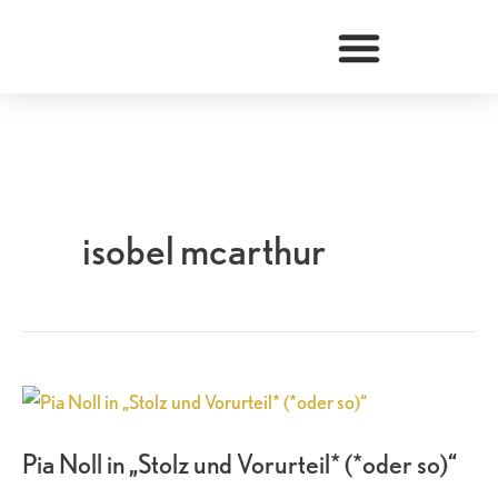
Zum
Inhalt
springen
isobel mcarthur
Pia
Noll
Pia Noll in „Stolz und Vorurteil* (*oder so)“
in
„Stolz