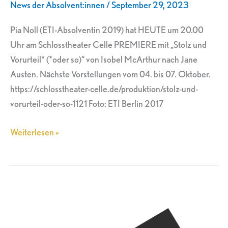
News der Absolvent:innen
/
September 29, 2023
und
Vorurteil*
Pia Noll (ETI-Absolventin 2019) hat HEUTE um 20.00
(*oder
Uhr am Schlosstheater Celle PREMIERE mit „Stolz und
so)“
Vorurteil* (*oder so)“ von Isobel McArthur nach Jane
Austen. Nächste Vorstellungen vom 04. bis 07. Oktober.
https://schlosstheater-celle.de/produktion/stolz-und-
vorurteil-oder-so-1121 Foto: ETI Berlin 2017
Weiterlesen »