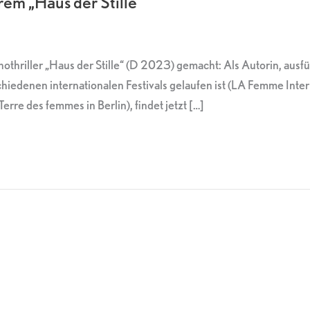
em „Haus der Stille“
othriller „Haus der Stille“ (D 2023) gemacht: Als Autorin, aus
hiedenen internationalen Festivals gelaufen ist (LA Femme Intern
rre des femmes in Berlin), findet jetzt […]