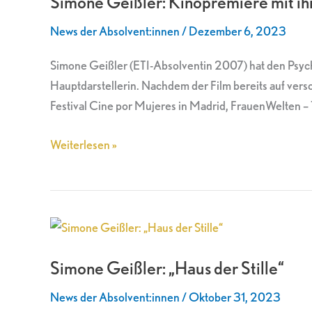
Simone Geißler: Kinopremiere mit ihr
mit
News der Absolvent:innen
/
Dezember 6, 2023
ihrem
„Haus
Simone Geißler (ETI-Absolventin 2007) hat den Psych
der
Hauptdarstellerin. Nachdem der Film bereits auf versc
Stille“
Festival Cine por Mujeres in Madrid, FrauenWelten – Te
Weiterlesen »
Simone
Geißler:
Simone Geißler: „Haus der Stille“
„Haus
der
News der Absolvent:innen
/
Oktober 31, 2023
Stille“