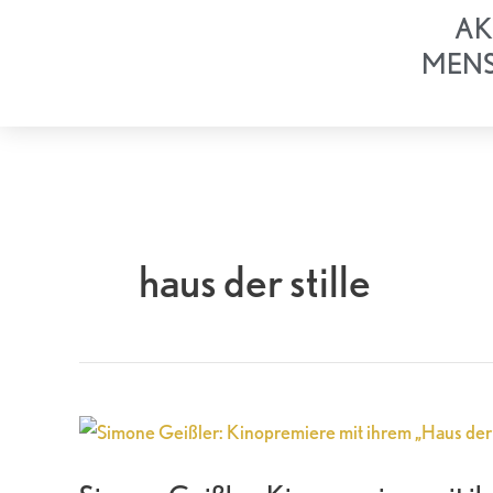
Zum
AK
Inhalt
MEN
springen
haus der stille
Simone
Geißler:
Kinopremiere