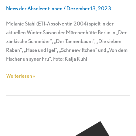
der
News der Absolvent:innen
/
Dezember 13, 2023
Märchenhütte
Berlin
Melanie Stahl (ETI-Absolventin 2004) spielt in der
aktuellen Winter-Saison der Märchenhütte Berlin in „Der
zänkische Schneider“, „Der Tannenbaum“, „Die sieben
Raben“, „Hase und Igel“, „Schneewittchen“ und „Von dem
Fischer un syner Fru“. Foto: Katja Kuhl
Weiterlesen »