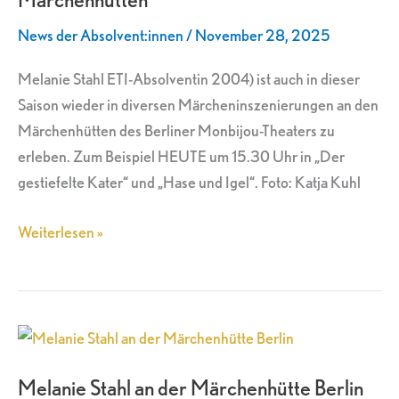
den
News der Absolvent:innen
/
November 28, 2025
Berliner
Märchenhütten
Melanie Stahl ETI-Absolventin 2004) ist auch in dieser
Saison wieder in diversen Märcheninszenierungen an den
Märchenhütten des Berliner Monbijou-Theaters zu
erleben. Zum Beispiel HEUTE um 15.30 Uhr in „Der
gestiefelte Kater“ und „Hase und Igel“. Foto: Katja Kuhl
Weiterlesen »
Melanie
Stahl
Melanie Stahl an der Märchenhütte Berlin
an