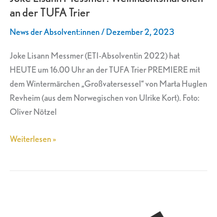
an der TUFA Trier
an
der
News der Absolvent:innen
/
Dezember 2, 2023
TUFA
Trier
Joke Lisann Messmer (ETI-Absolventin 2022) hat
HEUTE um 16.00 Uhr an der TUFA Trier PREMIERE mit
dem Wintermärchen „Großvatersessel“ von Marta Huglen
Revheim (aus dem Norwegischen von Ulrike Kort). Foto:
Oliver Nötzel
Weiterlesen »