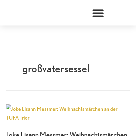
Zum
Inhalt
springen
großvatersessel
Joke
Lisann
Messmer:
Joke Lisann Messmer: Weihnachtsmärchen
Weihnachtsmärchen