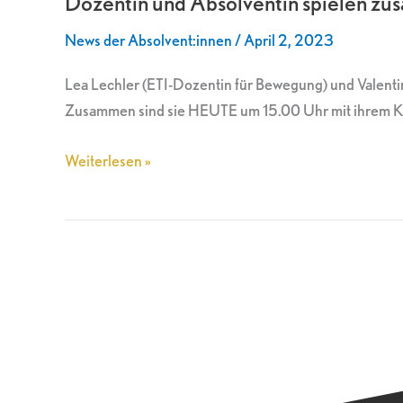
Dozentin und Absolventin spielen z
spielen
News der Absolvent:innen
/
April 2, 2023
zusammen
Theater
Lea Lechler (ETI-Dozentin für Bewegung) und Valenti
Zusammen sind sie HEUTE um 15.00 Uhr mit ihrem Kin
Weiterlesen »