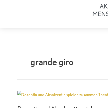
Zum
AK
Inhalt
MEN
springen
grande giro
Dozentin
und
Absolventin