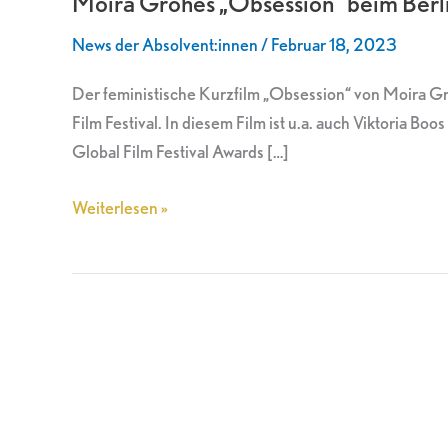
Moira Grohés „Obsession“ beim Berli
beim
News der Absolvent:innen
/
Februar 18, 2023
Berlin
Independent
Der feministische Kurzfilm „Obsession“ von Moira G
Film
Film Festival. In diesem Film ist u.a. auch Viktoria
Festival
Global Film Festival Awards […]
Weiterlesen »