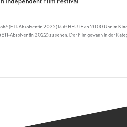
n Independent Film Festival
rohé (ETI-Absolventin 2022) läuft HEUTE ab 20.00 Uhr im Kino
 Boos (ETI-Absolventin 2022) zu sehen. Der Film gewann in der Ka