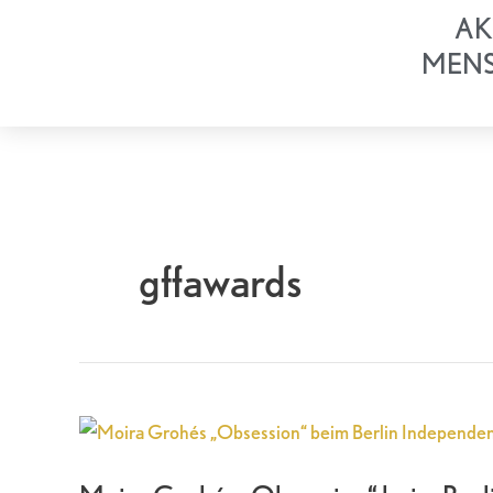
Zum
AK
Inhalt
MEN
springen
gffawards
Moira
Grohés
„Obsession“