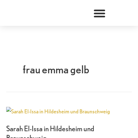
Zum
Inhalt
springen
frau emma gelb
Sarah
El-
Sarah El-Issa in Hildesheim und
Issa
Braunschweig
in