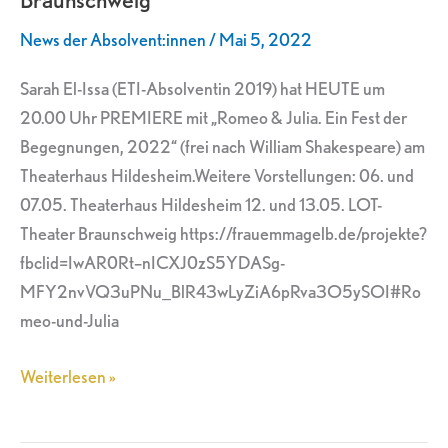
Hildesheim
News der Absolvent:innen
/
Mai 5, 2022
und
Braunschweig
Sarah El-Issa (ETI-Absolventin 2019) hat HEUTE um
20.00 Uhr PREMIERE mit „Romeo & Julia. Ein Fest der
Begegnungen, 2022“ (frei nach William Shakespeare) am
Theaterhaus Hildesheim.Weitere Vorstellungen: 06. und
07.05. Theaterhaus Hildesheim 12. und 13.05. LOT-
Theater Braunschweig https://frauemmagelb.de/projekte?
fbclid=IwAR0Rt–nICXJ0zS5YDASg-
MFY2nvVQ3uPNu_BlR43wLyZiA6pRva3O5ySOI#Ro
meo-und-Julia
Weiterlesen »